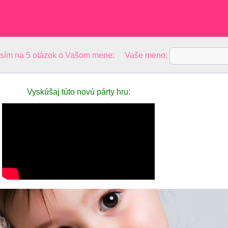
osím na 5 otázok o Vašom mene: Vaše meno:
Vyskúšaj túto novú párty hru: