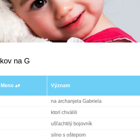
kov na G
Meno
Význam
na archanjela Gabriela
ktorí chválili
ušľachtilý bojovník
silno s oštepom