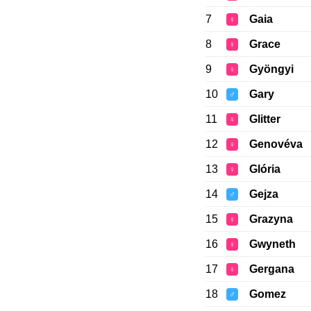
7
Gaia
♀
8
Grace
♀
9
Gyöngyi
♀
10
Gary
♂
11
Glitter
♀
12
Genovéva
♀
13
Glória
♀
14
Gejza
♂
15
Grazyna
♀
16
Gwyneth
♀
17
Gergana
♀
18
Gomez
♂