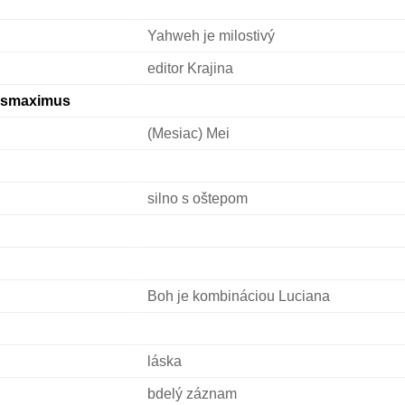
Yahweh je milostivý
editor Krajina
usmaximus
(Mesiac) Mei
silno s oštepom
Boh je kombináciou Luciana
láska
bdelý záznam