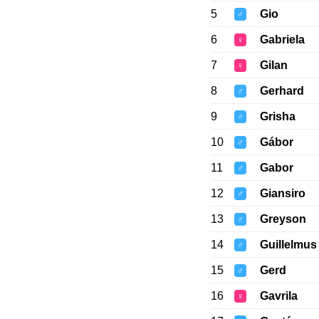
5
Gio
♂
6
Gabriela
♀
7
Gilan
♀
8
Gerhard
♂
9
Grisha
♂
10
Gábor
♂
11
Gabor
♂
12
Giansiro
♂
13
Greyson
♂
14
Guillelmus
♂
15
Gerd
♂
16
Gavrila
♀