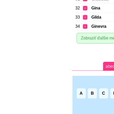
32
Gina
♀
33
Gilda
♀
34
Ginevra
♀
Zobraziť ďalšie m
abe
A
B
C