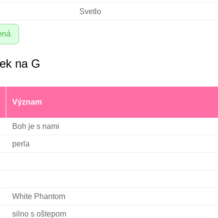
Svetlo
ená
iek na G
Význam
Boh je s nami
perla
White Phantom
silno s oštepom