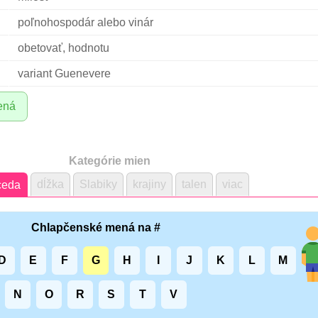
poľnohospodár alebo vinár
obetovať, hodnotu
variant Guenevere
ená
Kategórie mien
dĺžka
Slabiky
krajiny
talen
viac
ceda
Chlapčenské mená na #
D
E
F
G
H
I
J
K
L
M
N
O
R
S
T
V