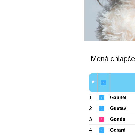
Mená chlapče
#
♂
1
Gabriel
♂
2
Gustav
♂
3
Gonda
♀
4
Gerard
♂