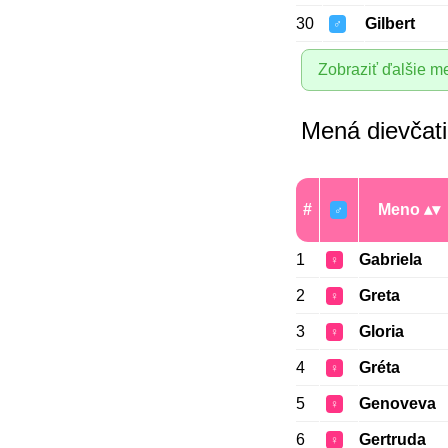
30
Gilbert
♂
Zobraziť ďalšie m
Mená dievčat
#
Meno
♂
1
Gabriela
♀
2
Greta
♀
3
Gloria
♀
4
Gréta
♀
5
Genoveva
♀
6
Gertruda
♀