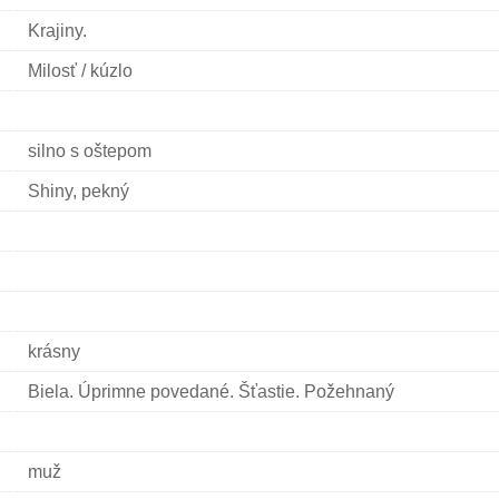
Krajiny.
Milosť / kúzlo
silno s oštepom
Shiny, pekný
krásny
Biela. Úprimne povedané. Šťastie. Požehnaný
muž