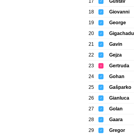
17
Gustáv
♂
18
Giovanni
♂
19
George
♂
20
Gigachad
♂
21
Gavin
♂
22
Gejza
♂
23
Gertruda
♀
24
Gohan
♂
25
Gašparko
♂
26
Gianluca
♂
27
Golan
♂
28
Gaara
♂
29
Gregor
♂