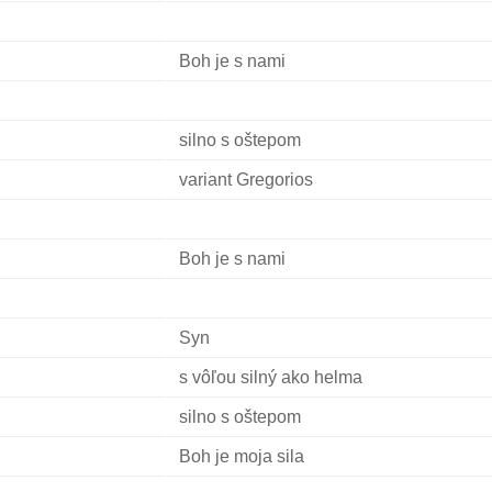
Boh je s nami
silno s oštepom
variant Gregorios
Boh je s nami
Syn
s vôľou silný ako helma
silno s oštepom
Boh je moja sila