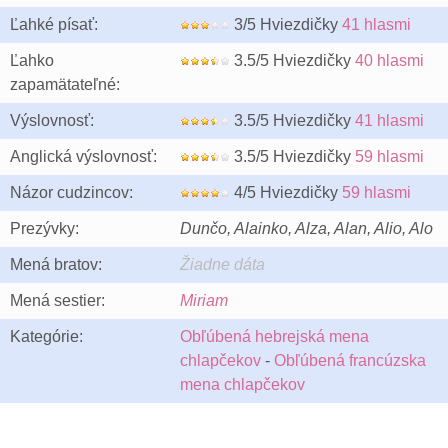
Ľahké písať:
3/5 Hviezdičky
41 hlasmi
Ľahko
3.5/5 Hviezdičky
40 hlasmi
zapamätateľné:
Výslovnosť:
3.5/5 Hviezdičky
41 hlasmi
Anglická výslovnosť:
3.5/5 Hviezdičky
59 hlasmi
Názor cudzincov:
4/5 Hviezdičky
59 hlasmi
Prezývky:
Dunčo, Alainko, Alza, Alan, Alio, Alo
Mená bratov:
Žiadne dáta
Mená sestier:
Miriam
Kategórie:
Obľúbená hebrejská mena
chlapčekov
-
Obľúbená francúzska
mena chlapčekov