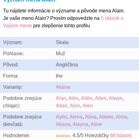
Tu nájdete informácie o význame a pôvode mena Alain.
Je vaše meno Alain? Prosím odpovedzte na
5 otázok o
Vašom mene
pre zlepšenie tohto profilu
Význam:
Skala
Pohlavie:
Muž
Pôvod:
Angličtina
Forma:
the
Varianty:
Alaine
Podobne znejúce
Alan
,
Ailin
,
Ailèn
,
Allen
,
Alwyn
,
chlapci:
Allan
,
Alon
,
Alen
Podobne znejúce
Aylin
,
Alena
,
Alina
,
Aileen
,
Alma
,
dievčatá:
Aliana
,
Aleyna
,
Aline
Hodnotenie:
4.5/5 Hviezdičky
68 hlasmi