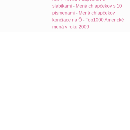
slabikami
-
Mená chlapčekov s 10
písmenami
-
Mená chlapčekov
končiace na Ô
-
Top1000 Americké
mená v roku 2009