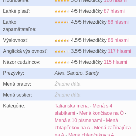
Hodnotenie:
5/5 Hviezdičky
126 hlasmi
Ľahké písať:
4/5 Hviezdičky
87 hlasmi
Ľahko
4.5/5 Hviezdičky
86 hlasmi
zapamätateľné:
Výslovnosť:
4.5/5 Hviezdičky
86 hlasmi
Anglická výslovnosť:
3.5/5 Hviezdičky
117 hlasmi
Názor cudzincov:
4/5 Hviezdičky
115 hlasmi
Prezývky:
Alex, Sandro, Sandy
Mená bratov:
Žiadne dáta
Mená sestier:
Žiadne dáta
Kategórie:
Talianska mena
-
Mená s 4
slabikami
-
Mená končiace na Ó
-
Mená s 10 písmenami
-
Mená
chlapčekov na A
-
Mená začínajúca
na A
-
Mená chlapčekov s 4