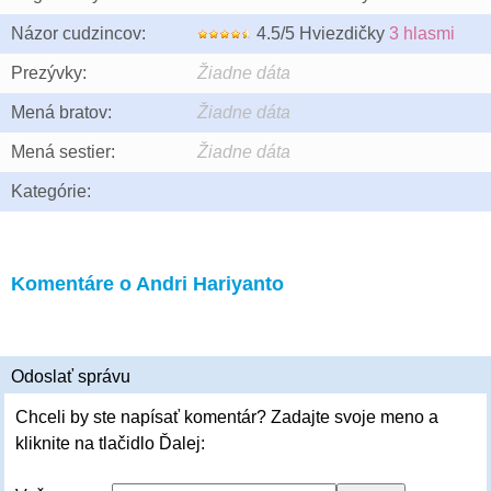
Názor cudzincov:
4.5/5 Hviezdičky
3 hlasmi
Prezývky:
Žiadne dáta
Mená bratov:
Žiadne dáta
Mená sestier:
Žiadne dáta
Kategórie:
Komentáre o Andri Hariyanto
Odoslať správu
Chceli by ste napísať komentár? Zadajte svoje meno a
kliknite na tlačidlo Ďalej: