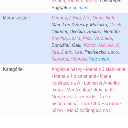
Robert
,
Richard
,
Kokot
, Lamborgini,
Buggati
Viac mien
Mená sestier:
Simona
, /,
Ella
,
Nie
,
Doris
,
Nela
,
Mám Len 2 Sestry, Mužatka,
Cecila
,
Cilinder, Ovečka, Sexina, Nemám,
Kristína
,
Lucia
,
Piča
,
Veronika
,
Bohužiaľ, Galli,
Kokot
,
Ako
,
Ko
,
O
,
Mia
,
Dado
,
Lea
, Pecivecko,
Laco
,
Mariana
,
Henrieta
Viac mien
Kategórie:
Anglické názvy
-
Mená s 2 slabikami
-
Mená s 4 písmenami
-
Mená
končiace na Ä
-
Latinskej Ameriky
mena
-
Mená chlapčekov na E
-
Mená dievčatiek na E
-
Ťažko
písaná mená
-
Top 1000 Facebook
názvy
-
Mená začínajúca na E