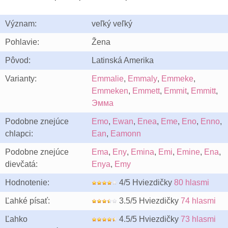
Význam:
veľký veľký
Pohlavie:
Žena
Pôvod:
Latinská Amerika
Varianty:
Emmalie
,
Emmaly
,
Emmeke
,
Emmeken
,
Emmett
,
Emmit
,
Emmitt
,
Эмма
Podobne znejúce
Emo
,
Ewan
,
Enea
,
Eme
,
Eno
,
Enno
,
chlapci:
Ean
,
Eamonn
Podobne znejúce
Ema
,
Eny
,
Emina
,
Emi
,
Emine
,
Ena
,
dievčatá:
Enya
,
Emy
Hodnotenie:
4/5 Hviezdičky
80 hlasmi
Ľahké písať:
3.5/5 Hviezdičky
74 hlasmi
Ľahko
4.5/5 Hviezdičky
73 hlasmi