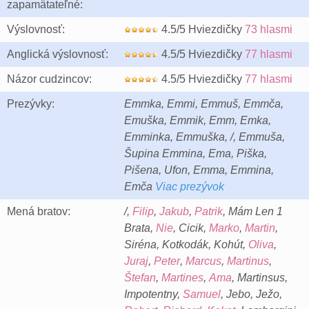
zapamätateľné:
Výslovnosť:
4.5/5 Hviezdičky
73 hlasmi
Anglická výslovnosť:
4.5/5 Hviezdičky
77 hlasmi
Názor cudzincov:
4.5/5 Hviezdičky
77 hlasmi
Prezývky:
Emmka, Emmi, Emmuš, Emmča,
Emuška, Emmik, Emm, Emka,
Emminka, Emmuška, /, Emmuša,
Šupina Emmina, Ema, Piška,
Pišena, Ufon, Emma, Emmina,
Emča
Viac prezývok
Mená bratov:
/,
Filip
,
Jakub
,
Patrik
, Mám Len 1
Brata,
Nie
, Cicik,
Marko
,
Martin
,
Siréna, Kotkodák, Kohút,
Oliva
,
Juraj
,
Peter
,
Marcus
,
Martinus
,
Štefan
,
Martines
,
Ama
, Martinsus,
Impotentny,
Samuel
, Jebo, Ježo,