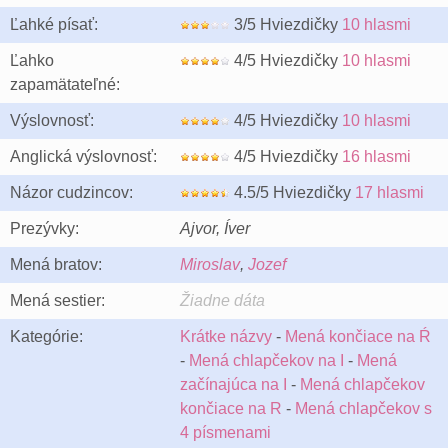
Ľahké písať:
3/5 Hviezdičky
10 hlasmi
Ľahko
4/5 Hviezdičky
10 hlasmi
zapamätateľné:
Výslovnosť:
4/5 Hviezdičky
10 hlasmi
Anglická výslovnosť:
4/5 Hviezdičky
16 hlasmi
Názor cudzincov:
4.5/5 Hviezdičky
17 hlasmi
Prezývky:
Ajvor, Íver
Mená bratov:
Miroslav
,
Jozef
Mená sestier:
Žiadne dáta
Kategórie:
Krátke názvy
-
Mená končiace na Ŕ
-
Mená chlapčekov na I
-
Mená
začínajúca na I
-
Mená chlapčekov
končiace na R
-
Mená chlapčekov s
4 písmenami