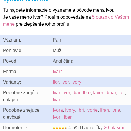
Tu nájdete informácie o význame a pôvode mena Ivor.
Je vaše meno Ivor? Prosím odpovedzte na
5 otázok o Vašom
mene
pre zlepšenie tohto profilu
Význam:
Pán
Pohlavie:
Muž
Pôvod:
Angličtina
Forma:
Ivarr
Varianty:
Ifor
,
Iver
,
Ivory
Podobne znejúce
Ivar
,
Iver
,
Ibar
,
Ibro
,
Iavor
,
Ibhar
,
Ifor
,
chlapci:
Ivarr
Podobne znejúce
Ivora
,
Ivory
,
Ibri
,
Ivorie
,
Ifrah
,
Ivria
,
dievčatá:
Ivori
,
Iber
Hodnotenie:
4.5/5 Hviezdičky
20 hlasmi