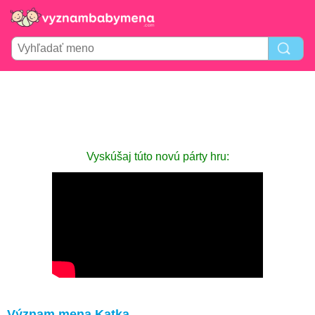
Vyskúšaj túto novú párty hru:
Význam mena Katka