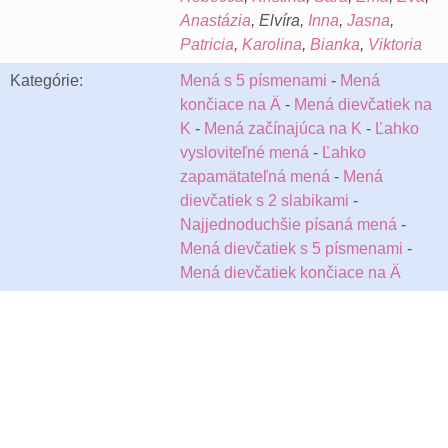
Anastázia
, Elvíra,
Inna
,
Jasna
,
Patricia
,
Karolina
,
Bianka
,
Viktoria
Kategórie:
Mená s 5 písmenami
-
Mená
končiace na Ä
-
Mená dievčatiek na
K
-
Mená začínajúca na K
-
Ľahko
vysloviteľné mená
-
Ľahko
zapamätateľná mená
-
Mená
dievčatiek s 2 slabikami
-
Najjednoduchšie písaná mená
-
Mená dievčatiek s 5 písmenami
-
Mená dievčatiek končiace na Ä