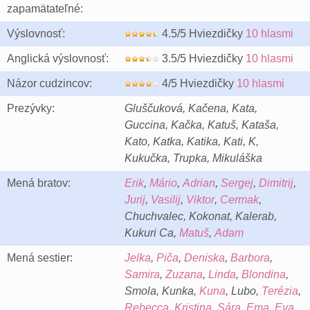
zapamätateľné:
Výslovnosť:
4.5/5 Hviezdičky
10 hlasmi
Anglická výslovnosť:
3.5/5 Hviezdičky
10 hlasmi
Názor cudzincov:
4/5 Hviezdičky
10 hlasmi
Prezývky:
Gluščuková, Kačena, Kata,
Guccina, Kačka, Katuš, Kataša,
Kato, Katka, Katika, Kati, K,
Kukučka, Trupka, Mikuláška
Mená bratov:
Erik
,
Mário
,
Adrian
,
Sergej
,
Dimitrij
,
Jurij
,
Vasilij
,
Viktor
,
Cermak
,
Chuchvalec, Kokonat, Kalerab,
Kukuri Ca,
Matuš
,
Adam
Mená sestier:
Jelka
,
Piča
,
Deniska
,
Barbora
,
Samira
,
Zuzana
,
Linda
,
Blondina
,
Smola, Kunka,
Kuna
, Lubo,
Terézia
,
Rebecca
,
Kristina
,
Sára
,
Ema
,
Eva
,