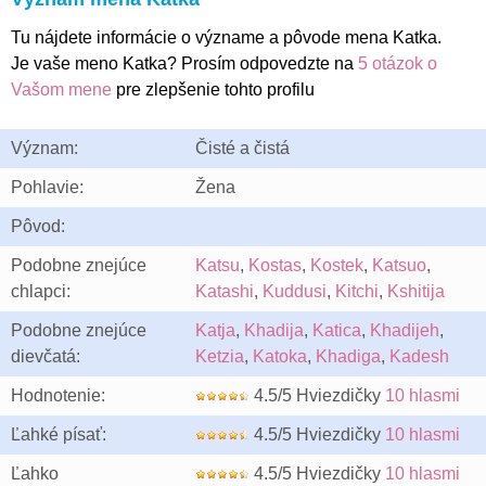
Tu nájdete informácie o význame a pôvode mena Katka.
Je vaše meno Katka? Prosím odpovedzte na
5 otázok o
Vašom mene
pre zlepšenie tohto profilu
Význam:
Čisté a čistá
Pohlavie:
Žena
Pôvod:
Podobne znejúce
Katsu
,
Kostas
,
Kostek
,
Katsuo
,
chlapci:
Katashi
,
Kuddusi
,
Kitchi
,
Kshitija
Podobne znejúce
Katja
,
Khadija
,
Katica
,
Khadijeh
,
dievčatá:
Ketzia
,
Katoka
,
Khadiga
,
Kadesh
Hodnotenie:
4.5/5 Hviezdičky
10 hlasmi
Ľahké písať:
4.5/5 Hviezdičky
10 hlasmi
Ľahko
4.5/5 Hviezdičky
10 hlasmi