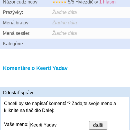
Názor cudzincov:
5/5 Hviezdičky
1 hlasmi
Prezývky:
Žiadne dáta
Mená bratov:
Žiadne dáta
Mená sestier:
Žiadne dáta
Kategórie:
Komentáre o Keerti Yadav
Odoslať správu
Chceli by ste napísať komentár? Zadajte svoje meno a
kliknite na tlačidlo Ďalej:
Vaše meno: