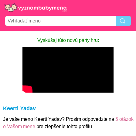
Vyskúšaj túto novú párty hru:
Keerti Yadav
Je vaše meno Keerti Yadav? Prosím odpovedzte na
5 otázok
o Vašom mene
pre zlepšenie tohto profilu