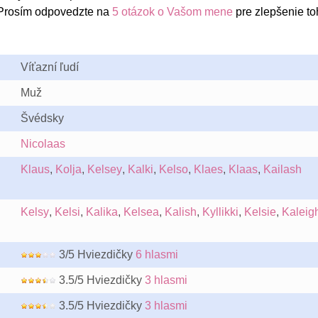
Prosím odpovedzte na
5 otázok o Vašom mene
pre zlepšenie to
Víťazní ľudí
Muž
Švédsky
Nicolaas
Klaus
,
Kolja
,
Kelsey
,
Kalki
,
Kelso
,
Klaes
,
Klaas
,
Kailash
Kelsy
,
Kelsi
,
Kalika
,
Kelsea
,
Kalish
,
Kyllikki
,
Kelsie
,
Kaleig
3/5 Hviezdičky
6 hlasmi
3.5/5 Hviezdičky
3 hlasmi
3.5/5 Hviezdičky
3 hlasmi