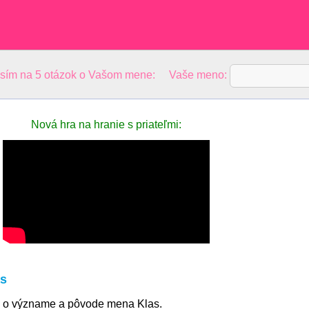
osím na 5 otázok o Vašom mene: Vaše meno:
Nová hra na hranie s priateľmi:
s
e o význame a pôvode mena Klas.