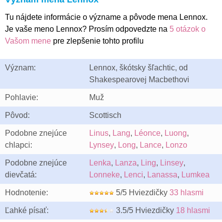
Tu nájdete informácie o význame a pôvode mena Lennox.
Je vaše meno Lennox? Prosím odpovedzte na
5 otázok o
Vašom mene
pre zlepšenie tohto profilu
Význam:
Lennox, škótsky šľachtic, od
Shakespearovej Macbethovi
Pohlavie:
Muž
Pôvod:
Scottisch
Podobne znejúce
Linus
,
Lang
,
Léonce
,
Luong
,
chlapci:
Lynsey
,
Long
,
Lance
,
Lonzo
Podobne znejúce
Lenka
,
Lanza
,
Ling
,
Linsey
,
dievčatá:
Lonneke
,
Lenci
,
Lanassa
,
Lumkea
Hodnotenie:
5/5 Hviezdičky
33 hlasmi
Ľahké písať:
3.5/5 Hviezdičky
18 hlasmi