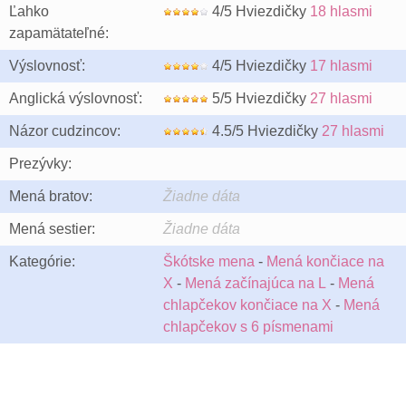
Ľahko
4/5 Hviezdičky
18 hlasmi
zapamätateľné:
Výslovnosť:
4/5 Hviezdičky
17 hlasmi
Anglická výslovnosť:
5/5 Hviezdičky
27 hlasmi
Názor cudzincov:
4.5/5 Hviezdičky
27 hlasmi
Prezývky:
Mená bratov:
Žiadne dáta
Mená sestier:
Žiadne dáta
Kategórie:
Škótske mena
-
Mená končiace na
X
-
Mená začínajúca na L
-
Mená
chlapčekov končiace na X
-
Mená
chlapčekov s 6 písmenami