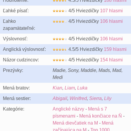
Hodnotenie:
4.5/5 Hviezdičky
188 hlasmi
Ľahké písať:
4/5 Hviezdičky
107 hlasmi
Ľahko
4/5 Hviezdičky
106 hlasmi
zapamätateľné:
Výslovnosť:
4/5 Hviezdičky
106 hlasmi
Anglická výslovnosť:
4.5/5 Hviezdičky
159 hlasmi
Názor cudzincov:
4/5 Hviezdičky
154 hlasmi
Prezývky:
Madie, Sony, Maddie, Mads, Mad,
Medi
Mená bratov:
Kian
,
Liam
,
Luka
Mená sestier:
Abigail
,
Winifred
,
Sierra
,
Lily
Kategórie:
Anglické názvy
-
Mená s 7
písmenami
-
Mená končiace na Ň
-
Mená dievčatiek na M
-
Mená
začínajúca na M
-
Top 1000