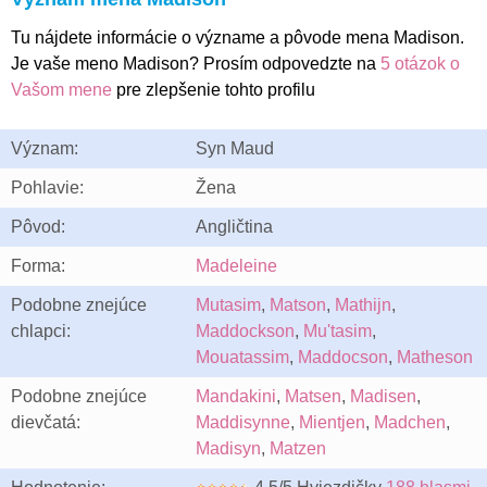
Tu nájdete informácie o význame a pôvode mena Madison.
Je vaše meno Madison? Prosím odpovedzte na
5 otázok o
Vašom mene
pre zlepšenie tohto profilu
Význam:
Syn Maud
Pohlavie:
Žena
Pôvod:
Angličtina
Forma:
Madeleine
Podobne znejúce
Mutasim
,
Matson
,
Mathijn
,
chlapci:
Maddockson
,
Mu'tasim
,
Mouatassim
,
Maddocson
,
Matheson
Podobne znejúce
Mandakini
,
Matsen
,
Madisen
,
dievčatá:
Maddisynne
,
Mientjen
,
Madchen
,
Madisyn
,
Matzen