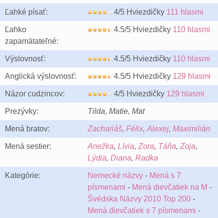
Ľahké písať:
4/5 Hviezdičky
111 hlasmi
Ľahko
4.5/5 Hviezdičky
110 hlasmi
zapamätateľné:
Výslovnosť:
4.5/5 Hviezdičky
110 hlasmi
Anglická výslovnosť:
4.5/5 Hviezdičky
129 hlasmi
Názor cudzincov:
4/5 Hviezdičky
129 hlasmi
Prezývky:
Tilda, Matie, Mat
Mená bratov:
Zachariáš
,
Félix
,
Alexej
,
Maximilián
Mená sestier:
Anežka
,
Lívia
,
Zora
,
Táňa
,
Zoja
,
Lýdia
,
Diana
,
Radka
Kategórie:
Nemecké názvy
-
Mená s 7
písmenami
-
Mená dievčatiek na M
-
Švédska Názvy 2010 Top 200
-
Mená dievčatiek s 7 písmenami
-