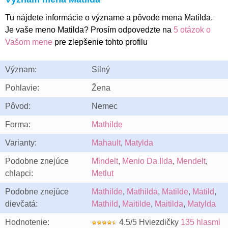
Tu nájdete informácie o význame a pôvode mena Matilda.
Je vaše meno Matilda? Prosím odpovedzte na
5 otázok o
Vašom mene
pre zlepšenie tohto profilu
Význam:
Silný
Pohlavie:
Žena
Pôvod:
Nemec
Forma:
Mathilde
Varianty:
Mahault
,
Matylda
Podobne znejúce
Mindelt
,
Menio Da Ilda
,
Mendelt
,
chlapci:
Metlut
Podobne znejúce
Mathilde
,
Mathilda
,
Matilde
,
Matild
,
dievčatá:
Mathild
,
Maitilde
,
Maitilda
,
Matylda
Hodnotenie:
4.5/5 Hviezdičky
135 hlasmi