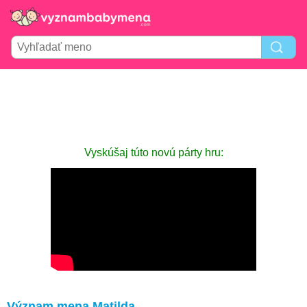
Vyskúšaj túto novú párty hru:
Význam mena Matilda