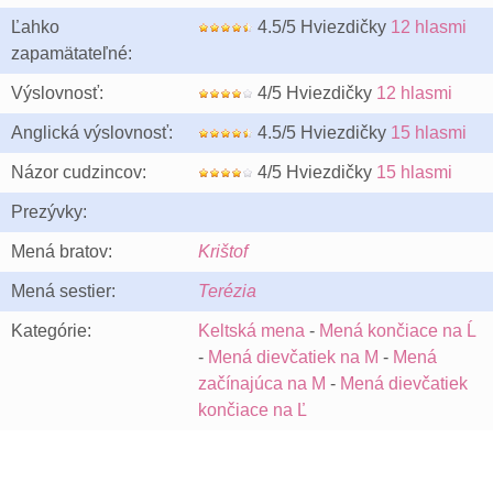
Ľahko
4.5/5 Hviezdičky
12 hlasmi
zapamätateľné:
Výslovnosť:
4/5 Hviezdičky
12 hlasmi
Anglická výslovnosť:
4.5/5 Hviezdičky
15 hlasmi
Názor cudzincov:
4/5 Hviezdičky
15 hlasmi
Prezývky:
Mená bratov:
Krištof
Mená sestier:
Terézia
Kategórie:
Keltská mena
-
Mená končiace na Ĺ
-
Mená dievčatiek na M
-
Mená
začínajúca na M
-
Mená dievčatiek
končiace na Ľ