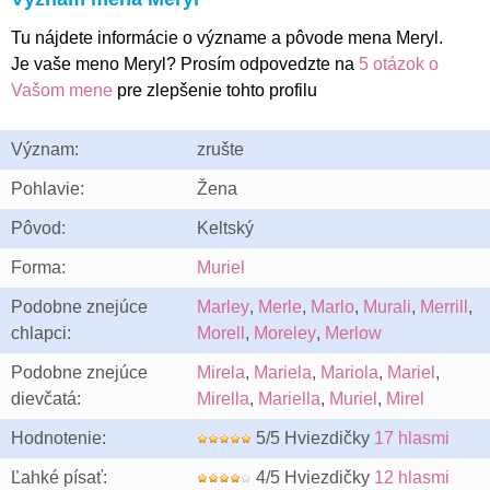
Tu nájdete informácie o význame a pôvode mena Meryl.
Je vaše meno Meryl? Prosím odpovedzte na
5 otázok o
Vašom mene
pre zlepšenie tohto profilu
Význam:
zrušte
Pohlavie:
Žena
Pôvod:
Keltský
Forma:
Muriel
Podobne znejúce
Marley
,
Merle
,
Marlo
,
Murali
,
Merrill
,
chlapci:
Morell
,
Moreley
,
Merlow
Podobne znejúce
Mirela
,
Mariela
,
Mariola
,
Mariel
,
dievčatá:
Mirella
,
Mariella
,
Muriel
,
Mirel
Hodnotenie:
5/5 Hviezdičky
17 hlasmi
Ľahké písať:
4/5 Hviezdičky
12 hlasmi