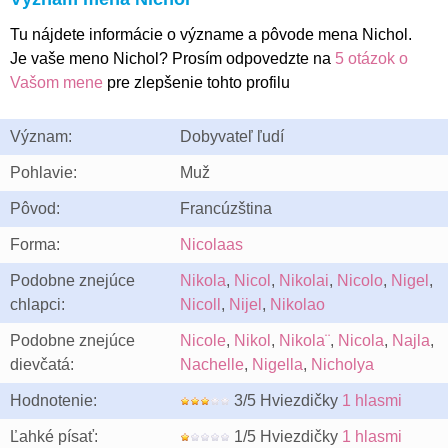
Tu nájdete informácie o význame a pôvode mena Nichol.
Je vaše meno Nichol? Prosím odpovedzte na
5 otázok o
Vašom mene
pre zlepšenie tohto profilu
Význam:
Dobyvateľ ľudí
Pohlavie:
Muž
Pôvod:
Francúzština
Forma:
Nicolaas
Podobne znejúce
Nikola
,
Nicol
,
Nikolai
,
Nicolo
,
Nigel
,
chlapci:
Nicoll
,
Nijel
,
Nikolao
Podobne znejúce
Nicole
,
Nikol
,
Nikola¨
,
Nicola
,
Najla
,
dievčatá:
Nachelle
,
Nigella
,
Nicholya
Hodnotenie:
3/5 Hviezdičky
1 hlasmi
Ľahké písať:
1/5 Hviezdičky
1 hlasmi