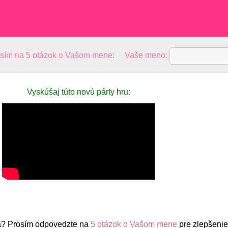
osím na 5 otázok o Vašom mene: Vaše meno:
Vyskúšaj túto novú párty hru:
? Prosím odpovedzte na
5 otázok o Vašom mene
pre zlepšenie