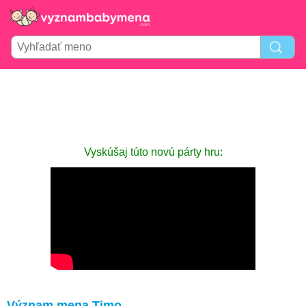
Vyskúšaj túto novú párty hru:
Význam mena Timo