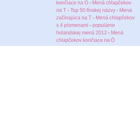
končiace na Ó
-
Mená chlapčekov
na T
-
Top 50 fínskej názvy
-
Mená
začínajúca na T
-
Mená chlapčekov
s 4 písmenami
-
populárne
holandskej mená 2012
-
Mená
chlapčekov končiace na Ô