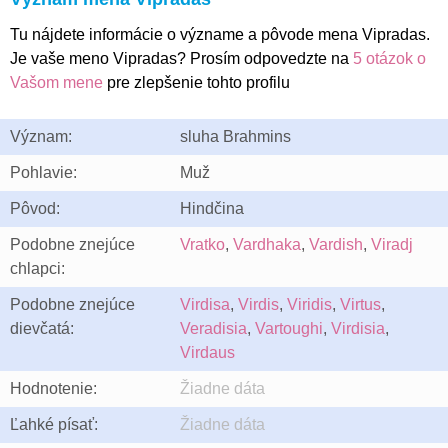
Tu nájdete informácie o význame a pôvode mena Vipradas.
Je vaše meno Vipradas? Prosím odpovedzte na
5 otázok o
Vašom mene
pre zlepšenie tohto profilu
Význam:
sluha Brahmins
Pohlavie:
Muž
Pôvod:
Hindčina
Podobne znejúce
Vratko
,
Vardhaka
,
Vardish
,
Viradj
chlapci:
Podobne znejúce
Virdisa
,
Virdis
,
Viridis
,
Virtus
,
dievčatá:
Veradisia
,
Vartoughi
,
Virdisia
,
Virdaus
Hodnotenie:
Žiadne dáta
Ľahké písať:
Žiadne dáta