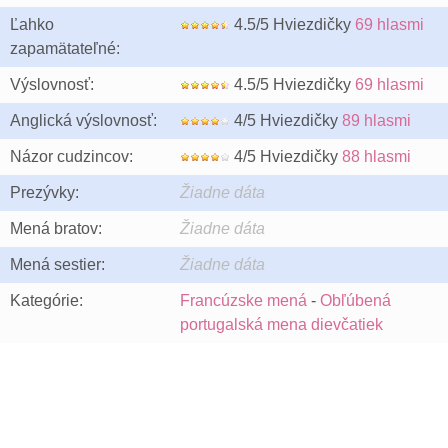
Ľahko
4.5/5 Hviezdičky
69 hlasmi
zapamätateľné:
Výslovnosť:
4.5/5 Hviezdičky
69 hlasmi
Anglická výslovnosť:
4/5 Hviezdičky
89 hlasmi
Názor cudzincov:
4/5 Hviezdičky
88 hlasmi
Prezývky:
Žiadne dáta
Mená bratov:
Žiadne dáta
Mená sestier:
Žiadne dáta
Kategórie:
Francúzske mená
-
Obľúbená
portugalská mena dievčatiek