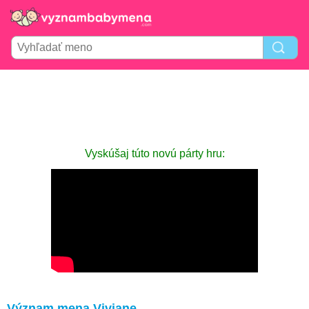
Vyskúšaj túto novú párty hru:
Význam mena Viviane