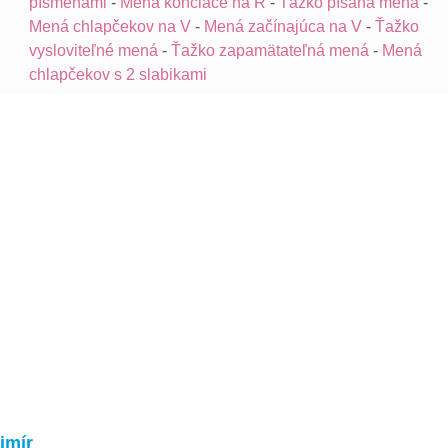
písmenami
-
Mená končiace na R
-
Ťažko písaná mená
-
Mená chlapčekov na V
-
Mená začínajúca na V
-
Ťažko
vysloviteľné mená
-
Ťažko zapamätateľná mená
-
Mená
chlapčekov s 2 slabikami
imír