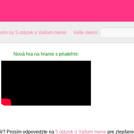
osím na 5 otázok o Vašom mene: Vaše meno:
Nová hra na hranie s priateľmi:
ír? Prosím odpovedzte na
5 otázok o Vašom mene
pre zlepšeni