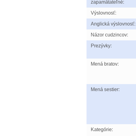
zapamätateľné:
Výslovnosť:
Anglická výslovnosť:
Názor cudzincov:
Prezývky:
Mená bratov:
Mená sestier:
Kategórie: