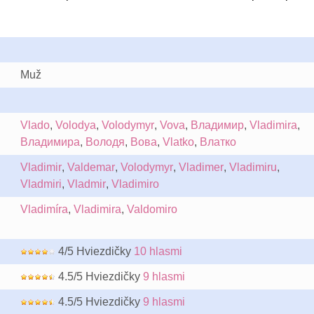
Muž
Vlado
,
Volodya
,
Volodymyr
,
Vova
,
Владимир
,
Vladimira
,
Владимира
,
Володя
,
Вова
,
Vlatko
,
Влатко
Vladimir
,
Valdemar
,
Volodymyr
,
Vladimer
,
Vladimiru
,
Vladmiri
,
Vladmir
,
Vladimiro
Vladimíra
,
Vladimira
,
Valdomiro
4/5 Hviezdičky
10 hlasmi
4.5/5 Hviezdičky
9 hlasmi
4.5/5 Hviezdičky
9 hlasmi