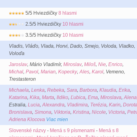
5/5 Hviezdičky
8 hlasmi
2.5/5 Hviezdičky
10 hlasmi
3.5/5 Hviezdičky
10 hlasmi
Vladis, Vláďo, Vlada, Horvi, Dado, Smejo, Voloda, Vladko,
Voloďa
Jaroslav
, Mário Vladimír,
Miroslav
,
Miloš
,
Nie
,
Enrico
,
Michal
,
Pavol
,
Marian
,
Kopecky
,
Ales
,
Karol
, Vemeno,
Trestasteron
Michaela
,
Lenka
,
Rebeka
,
Sara
,
Barbora
,
Klaudia
,
Erika
,
Katarina
,
Kika
,
Marta
,
Ildiko
,
Ľubica
,
Ema
,
Miroslava
,
Alena
Estralia,
Lucia
,
Alexandra
,
Vladimira
,
Terézia
,
Karin
,
Dorot
Bronislava
,
Simona
,
Viktoria
,
Kristina
,
Nicole
,
Victoria
,
Petr
Adriena Klocova
Viac mien
Slovenské názvy
-
Mená s 9 písmenami
-
Mená s 8