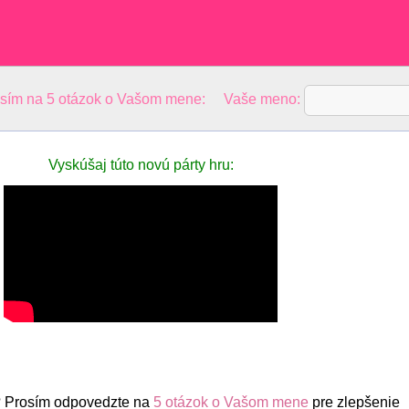
osím na 5 otázok o Vašom mene: Vaše meno:
Vyskúšaj túto novú párty hru:
 Prosím odpovedzte na
5 otázok o Vašom mene
pre zlepšenie