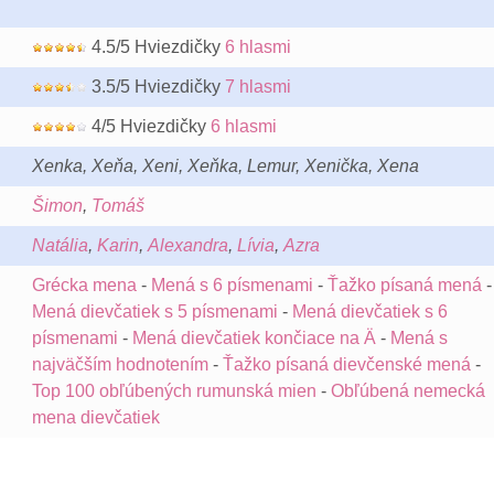
4.5/5 Hviezdičky
6 hlasmi
3.5/5 Hviezdičky
7 hlasmi
4/5 Hviezdičky
6 hlasmi
Xenka, Xeňa, Xeni, Xeňka, Lemur, Xenička, Xena
Šimon
,
Tomáš
Natália
,
Karin
,
Alexandra
,
Lívia
,
Azra
Grécka mena
-
Mená s 6 písmenami
-
Ťažko písaná mená
-
Mená dievčatiek s 5 písmenami
-
Mená dievčatiek s 6
písmenami
-
Mená dievčatiek končiace na Ä
-
Mená s
najväčším hodnotením
-
Ťažko písaná dievčenské mená
-
Top 100 obľúbených rumunská mien
-
Obľúbená nemecká
mena dievčatiek