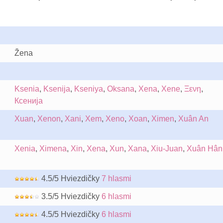
Žena
Ksenia
,
Ksenija
,
Kseniya
,
Oksana
,
Xena
,
Xene
,
Ξενη
,
Ксенија
Xuan
,
Xenon
,
Xani
,
Xem
,
Xeno
,
Xoan
,
Ximen
,
Xuân An
Xenia
,
Ximena
,
Xin
,
Xena
,
Xun
,
Xana
,
Xiu-Juan
,
Xuân Hân
4.5/5 Hviezdičky
7 hlasmi
3.5/5 Hviezdičky
6 hlasmi
4.5/5 Hviezdičky
6 hlasmi