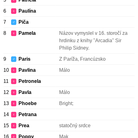
♀
6
Paulína
♀
7
Piča
♂
8
Pamela
Názov vymyslel v 16. storočí za
♀
hrdinku z knihy "Arcadia" Sir
Philip Sidney.
9
Paris
Z Paríža, Francúzsko
♂
10
Pavlina
Málo
♀
11
Petronela
♀
12
Pavla
Málo
♀
13
Phoebe
Bright;
♀
14
Petrana
♀
15
Prea
statočný srdce
♀
16
Poppy
Mak
♀