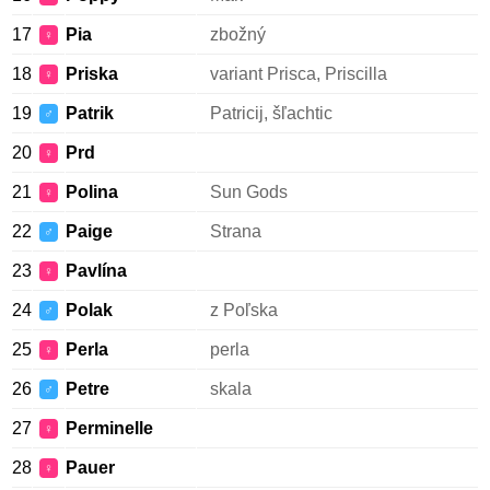
17
Pia
zbožný
♀
18
Priska
variant Prisca, Priscilla
♀
19
Patrik
Patricij, šľachtic
♂
20
Prd
♀
21
Polina
Sun Gods
♀
22
Paige
Strana
♂
23
Pavlína
♀
24
Polak
z Poľska
♂
25
Perla
perla
♀
26
Petre
skala
♂
27
Perminelle
♀
28
Pauer
♀