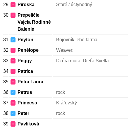
29
Piroska
Staré / úctyhodný
♀
30
Prepeličie
♀
Vajcia Rodinné
Balenie
31
Peyton
Bojovník jeho farma
♂
32
Penélope
Weaver;
♀
33
Peggy
Dcéra mora, Dieťa Svetla
♀
34
Patrica
♀
35
Petra Laura
♀
36
Petrus
rock
♂
37
Princess
Kráľovský
♀
38
Peter
rock
♂
39
Pavliková
♀