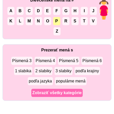
Dievčenské mená na #
A
B
C
D
E
F
G
H
I
J
K
L
M
N
O
P
R
S
T
V
Z
Prezerať mená s
Písmená 3
Písmená 4
Písmená 5
Písmená 6
1 slabika
2 slabiky
3 slabiky
podľa krajiny
podľa jazyka
populárne mená
Zobraziť všetky kategórie