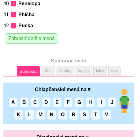
40
Penelopa
♀
41
Phičha
♀
42
Pucka
♀
Zobraziť ďalšie mená
Kategórie mien
abeceda
dĺžka
Slabiky
krajiny
talen
viac
Chlapčenské mená na #
A
B
C
D
E
F
G
H
I
J
K
L
M
N
O
R
S
T
V