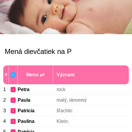
Mená dievčatiek na P
#
Meno
Význam
♂
1
Petra
rock
♀
2
Paula
malý, skromný
♀
3
Patricia
šľachtic
♀
4
Paulina
Klein;
♀
5
Patrícia