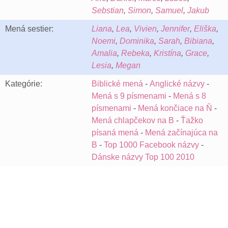
Sebstian
,
Simon
,
Samuel
,
Jakub
Mená sestier:
Liana
,
Lea
,
Vivien
,
Jennifer
,
Eliška
,
Noemi
,
Dominika
,
Sarah
,
Bibiana
,
Amalia
,
Rebeka
,
Kristína
,
Grace
,
Lesia
,
Megan
Kategórie:
Biblické mená
-
Anglické názvy
-
Mená s 9 písmenami
-
Mená s 8
písmenami
-
Mená končiace na Ň
-
Mená chlapčekov na B
-
Ťažko
písaná mená
-
Mená začínajúca na
B
-
Top 1000 Facebook názvy
-
Dánske názvy Top 100 2010