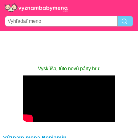
Vyskúšaj túto novú párty hru:
Význam mena Benjamin