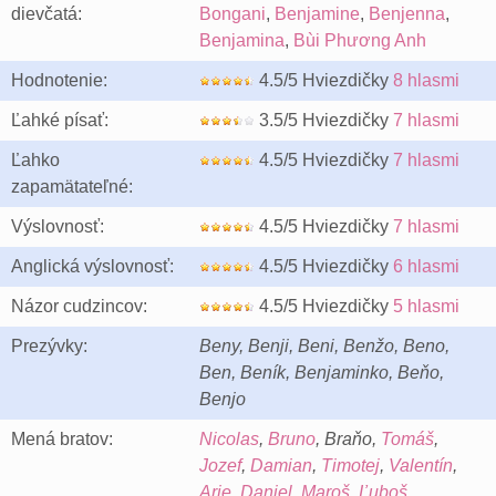
dievčatá:
Bongani
,
Benjamine
,
Benjenna
,
Benjamina
,
Bùi Phương Anh
Hodnotenie:
4.5/5 Hviezdičky
8 hlasmi
Ľahké písať:
3.5/5 Hviezdičky
7 hlasmi
Ľahko
4.5/5 Hviezdičky
7 hlasmi
zapamätateľné:
Výslovnosť:
4.5/5 Hviezdičky
7 hlasmi
Anglická výslovnosť:
4.5/5 Hviezdičky
6 hlasmi
Názor cudzincov:
4.5/5 Hviezdičky
5 hlasmi
Prezývky:
Beny, Benji, Beni, Benžo, Beno,
Ben, Beník, Benjaminko, Beňo,
Benjo
Mená bratov:
Nicolas
,
Bruno
, Braňo,
Tomáš
,
Jozef
,
Damian
,
Timotej
,
Valentín
,
Arie
,
Daniel
,
Maroš
,
Ľuboš
,