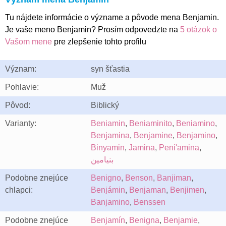
Tu nájdete informácie o význame a pôvode mena Benjamin.
Je vaše meno Benjamin? Prosím odpovedzte na
5 otázok o
Vašom mene
pre zlepšenie tohto profilu
Význam:
syn šťastia
Pohlavie:
Muž
Pôvod:
Biblický
Varianty:
Beniamin
,
Beniaminito
,
Beniamino
,
Benjamina
,
Benjamine
,
Benjamino
,
Binyamin
,
Jamina
,
Peni'amina
,
بنيامين
Podobne znejúce
Benigno
,
Benson
,
Banjiman
,
chlapci:
Benjámin
,
Benjaman
,
Benjimen
,
Banjamino
,
Benssen
Podobne znejúce
Benjamín
,
Benigna
,
Benjamie
,