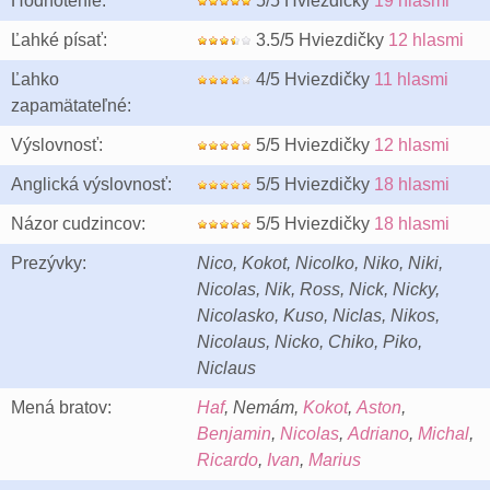
Hodnotenie:
5/5 Hviezdičky
19 hlasmi
Ľahké písať:
3.5/5 Hviezdičky
12 hlasmi
Ľahko
4/5 Hviezdičky
11 hlasmi
zapamätateľné:
Výslovnosť:
5/5 Hviezdičky
12 hlasmi
Anglická výslovnosť:
5/5 Hviezdičky
18 hlasmi
Názor cudzincov:
5/5 Hviezdičky
18 hlasmi
Prezývky:
Nico, Kokot, Nicolko, Niko, Niki,
Nicolas, Nik, Ross, Nick, Nicky,
Nicolasko, Kuso, Niclas, Nikos,
Nicolaus, Nicko, Chiko, Piko,
Niclaus
Mená bratov:
Haf
, Nemám,
Kokot
,
Aston
,
Benjamin
,
Nicolas
,
Adriano
,
Michal
,
Ricardo
,
Ivan
,
Marius