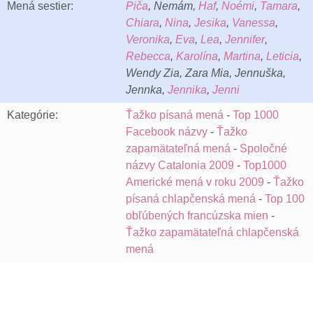
Mená sestier:
Piča
, Nemám,
Haf
,
Noémi
,
Tamara
,
Chiara
,
Nina
,
Jesika
,
Vanessa
,
Veronika
,
Eva
,
Lea
,
Jennifer
,
Rebecca
,
Karolína
,
Martina
,
Leticia
,
Wendy Zia, Zara Mia, Jennuška,
Jennka,
Jennika
,
Jenni
Kategórie:
Ťažko písaná mená
-
Top 1000
Facebook názvy
-
Ťažko
zapamätateľná mená
-
Spoločné
názvy Catalonia 2009
-
Top1000
Americké mená v roku 2009
-
Ťažko
písaná chlapčenská mená
-
Top 100
obľúbených francúzska mien
-
Ťažko zapamätateľná chlapčenská
mená