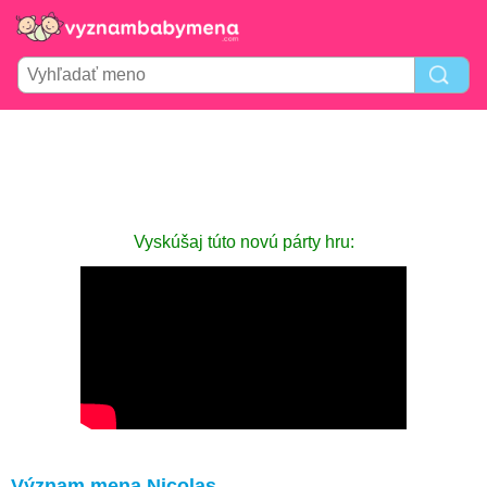
Vyskúšaj túto novú párty hru:
Význam mena Nicolas