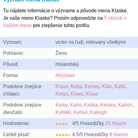
Tu nájdete informácie o význame a pôvode mena Klaske.
Je vaše meno Klaske? Prosím odpovedzte na
5 otázok o
Vašom mene
pre zlepšenie tohto profilu
Význam:
victor na ľudí, milovaný všetkými
Pohlavie:
Žena
Pôvod:
Holandský
Forma:
Nicolaas
Podobne znejúce
Klaus
,
Kolja
,
Kelsey
,
Klas
,
Kalki
,
chlapci:
Kelso
,
Klaes
,
Klaas
Podobne znejúce
Kelsy
,
Kelsi
,
Kalika
,
Kelsea
,
Kalish
,
dievčatá:
Kyllikki
,
Kelsie
,
Kaleigh
Hodnotenie:
4/5 Hviezdičky
25 hlasmi
Ľahké písať:
4.5/5 Hviezdičky
8 hlasmi