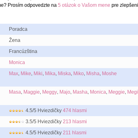
ue? Prosím odpovedzte na
5 otázok o Vašom mene
pre zlepšen
Poradca
Žena
Francúzština
Monica
Max
,
Mike
,
Miki
,
Mika
,
Miska
,
Miko
,
Misha
,
Moshe
Masa
,
Maggie
,
Meggy
,
Majo
,
Masha
,
Monica
,
Meggie
,
Megi
4.5/5 Hviezdičky
474 hlasmi
3.5/5 Hviezdičky
213 hlasmi
4.5/5 Hviezdičky
211 hlasmi