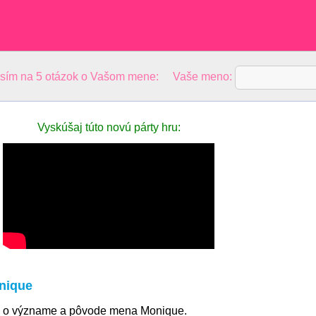
osím na 5 otázok o Vašom mene: Vaše meno:
Vyskúšaj túto novú párty hru:
nique
ie o význame a pôvode mena Monique.