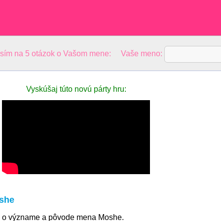
osím na 5 otázok o Vašom mene: Vaše meno:
Vyskúšaj túto novú párty hru:
she
ie o význame a pôvode mena Moshe.